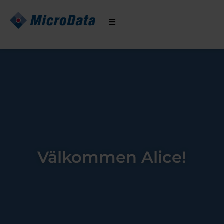
Hoppa
till
innehåll
Välkommen Alice!