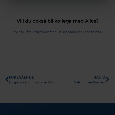
Vill du också bli kollega med Alice?
Kolla in våra lediga tjänster eller spontanansök redan idag!
Föregående
Nä
FÖREGÅENDE
NÄSTA
Finspångs kommun väljer MicroWeb Personalarkiv
Välkommen Rasmus!