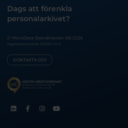
Dags att förenkla
personalarkivet?
© MicroData Skandinavien AB 2026
Organisationsnummer 556569-2513
KONTAKTA OSS
L
F
I
Y
i
a
n
o
n
c
s
u
k
e
t
t