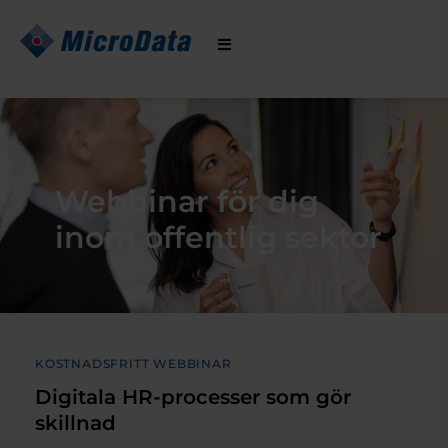
Hoppa
till
innehåll
Webbinar för dig
inom offentlig sektor
KOSTNADSFRITT WEBBINAR
Digitala HR-processer som gör
skillnad