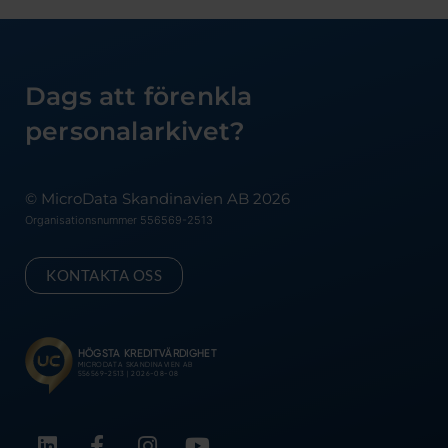
Dags att förenkla
personalarkivet?
© MicroData Skandinavien AB 2026
Organisationsnummer 556569-2513
KONTAKTA OSS
L
F
I
Y