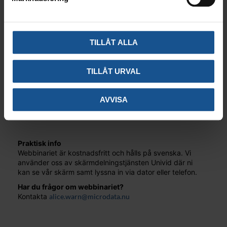
TILLÅT ALLA
DATUM:
19 mars 2026
TID:
14.00-14.45
TILLÅT URVAL
PLATS:
Digitalt
AVVISA
ANMÄL DIG HÄR
Praktisk info
Webbinariet är kostnadsfritt och hålls på svenska. Vi
använder oss av skärmdelningstjänsten Univid där ni
kan se vår skärm samt lyssna in via dator eller telefon.
Har du frågor om webbinariet?
Kontakta
alice.warn@microdata.nu