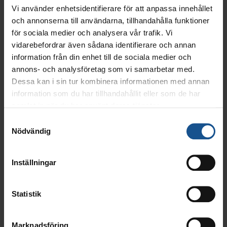
INSPIRATION OCH EXEMPEL FRÅN VERKLIGHETEN
Vi använder enhetsidentifierare för att anpassa innehållet
och annonserna till användarna, tillhandahålla funktioner
KUNDBERÄTTELSER OCH ERFARENHETER
för sociala medier och analysera vår trafik. Vi
vidarebefordrar även sådana identifierare och annan
TIPS FÖR ETT LYCKAT INFÖRANDE AV HR-PROCESSER
information från din enhet till de sociala medier och
annons- och analysföretag som vi samarbetar med.
Dessa kan i sin tur kombinera informationen med annan
Vem passar webbinariet?
information som du har tillhandahållit eller som de har
samlat in när du har använt deras tjänster.
Webbinariet riktar sig till dig som arbetar med HR inom
Samtyckesval
offentlig sektor och vill ta en aktiv roll i att digitalisera
Nödvändig
HR-arbetet.
Inställningar
Statistik
Marknadsföring