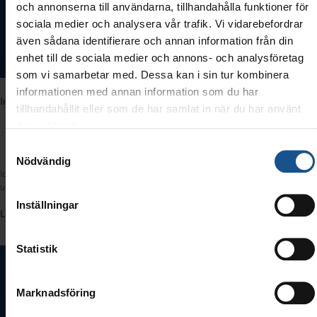
och annonserna till användarna, tillhandahålla funktioner för
sociala medier och analysera vår trafik. Vi vidarebefordrar
även sådana identifierare och annan information från din
enhet till de sociala medier och annons- och analysföretag
som vi samarbetar med. Dessa kan i sin tur kombinera
informationen med annan information som du har
Internationella Dataskyddsdagen
tillhandahållit eller som de har samlat in när du har använt
deras tjänster.
Samtyckesval
Blogg
Nödvändig
Idag den 28 januari 2022 är det Internationella Dataskyddsdagen, en dag för att
uppmärksamma allas rätt till skydd för personuppgifter.
Inställningar
Läs mer »
Statistik
Dags att förenkla
Marknadsföring
personalarkivet?