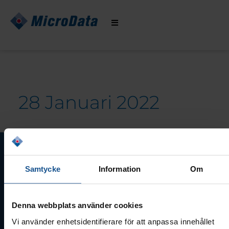
Hoppa
till
innehåll
28 Januari 2022
Internationella
Dataskyddsdagen
Samtycke
Information
Om
Denna webbplats använder cookies
Vi använder enhetsidentifierare för att anpassa innehållet