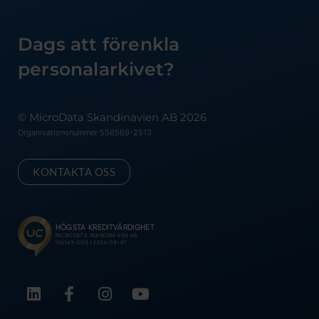
Dags att förenkla
personalarkivet?
© MicroData Skandinavien AB 2026
Organisationsnummer 556569-2513
KONTAKTA OSS
L
F
I
Y
i
a
n
o