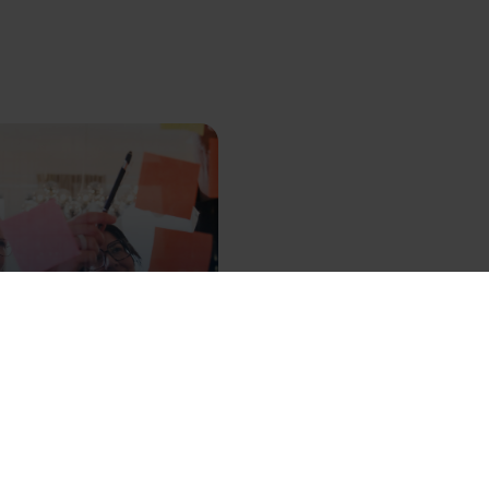
ligheterna med
 HR
– Offentlig sektor