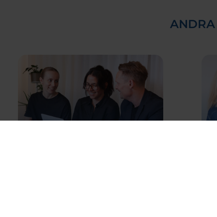
ANDRA
Digitala HR-processer
F
som gör skillnad
d
Webbinar – Offentlig sektor
We