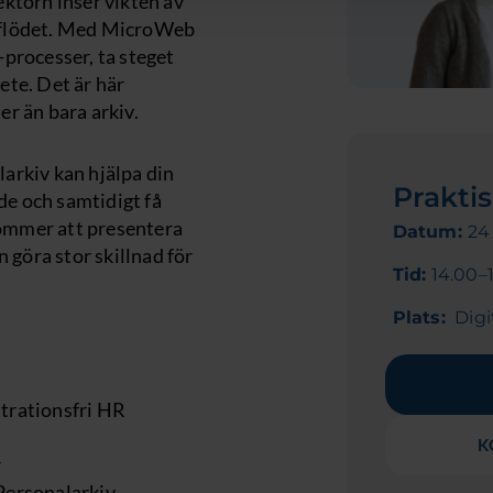
sektorn inser vikten av
etsflödet. Med MicroWeb
processer, ta steget
ete. Det är här
r än bara arkiv.
arkiv kan hjälpa din
Praktis
de och samtidigt få
kommer att presentera
Datum:
24
 göra stor skillnad för
Tid:
14.00–
Plats:
Digi
strationsfri HR
K
r
ersonalarkiv