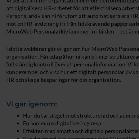
Vi ser att allt fler organisationer inom den offentliga 
att digitalisera HR-arbetet för att effektivisera arb
Personalarkiv kan ni förutom att automatisera era HR-
mot en HR-avdelning fri från tidskrävande pappersarb
MicroWeb Personalarkiv kommer in i bilden – det är me
I detta webbinar går vi igenom hur MicroWeb Personal
organisation. Få reda på hur ni kan bli mer strukturera
fullständig kontroll över all personalinformation. Vi 
kundexempel och visa hur ett digitalt personalarkiv kan
HR och skapa besparingar för din organisation.
Vi går igenom:
Hur du tar steget mot strukturerad och admini
En kommuns digitaliseringsresa
Effekten med smarta och digitala personalakte
Kundexempel och besparingar med MicroWeb P