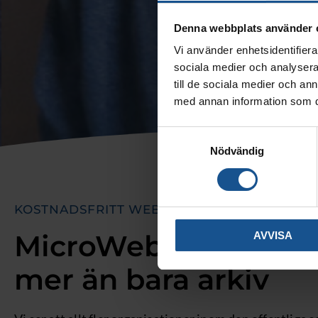
Denna webbplats använder 
Vi använder enhetsidentifierar
sociala medier och analysera 
till de sociala medier och a
med annan information som du 
Samtyckesval
Nödvändig
KOSTNADSFRITT WEBBINAR
MicroWeb Personalar
AVVISA
mer än bara arkiv