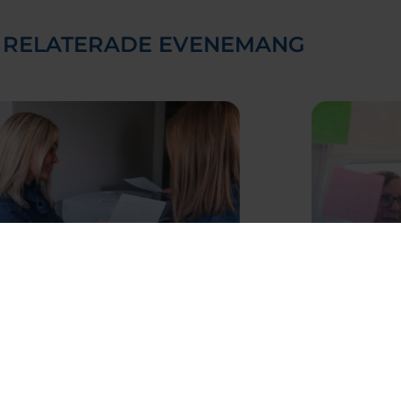
 RELATERADE EVENEMANG
rån pappersarkiv till
Se möj
igitalt personalarkiv
digital
bbinar – Offentlig sektor
Utbildning 