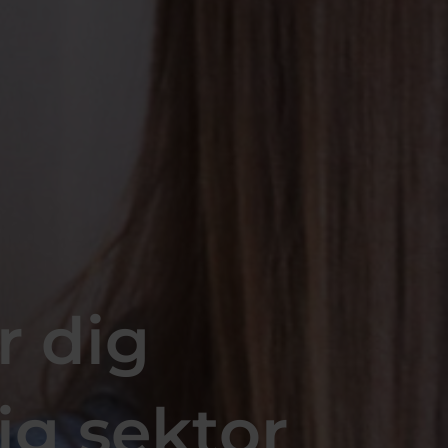
r dig
ig sektor