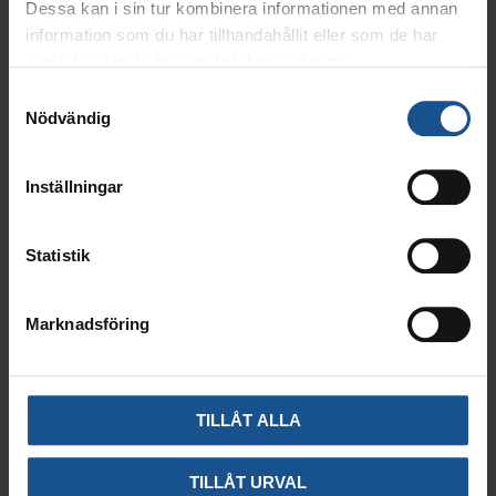
Vi vill önska er en riktigt fridfull jul och ett bra avslut på
Dessa kan i sin tur kombinera informationen med annan
året.
information som du har tillhandahållit eller som de har
samlat in när du har använt deras tjänster.
Samtyckesval
Nödvändig
Inställningar
Statistik
Marknadsföring
TILLÅT ALLA
TILLÅT URVAL