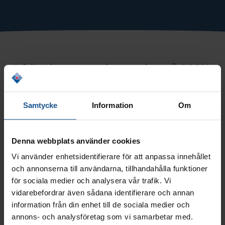
Vi önskar er ett bra avslut på 2021!
Vänner, kunder och partners, vi vill tacka er för ett bra år och
önska er en riktigt God Jul och ett Gott Nytt År. Även 2021
Samtycke
Information
Om
bjöd på utmaningar och nya sätt att samarbeta och mötas.
Vi är glada att våra tjänster har underlättat för våra kunder
att anpassa sig till det nya arbetsätt som distansarbete
Denna webbplats använder cookies
medfört. Vi ser fram emot att fortsätta utvecklas
Vi använder enhetsidentifierare för att anpassa innehållet
tillsammans med er.
och annonserna till användarna, tillhandahålla funktioner
Istället för julklappar stödjer vi
Barncancerfonden
även
för sociala medier och analysera vår trafik. Vi
denna jul. Vi är stolta över att bidra till deras livsviktiga
vidarebefordrar även sådana identifierare och annan
arbete. Tack för att ni är med och bidrar till att hålla cancern
information från din enhet till de sociala medier och
borta från barn.
annons- och analysföretag som vi samarbetar med.