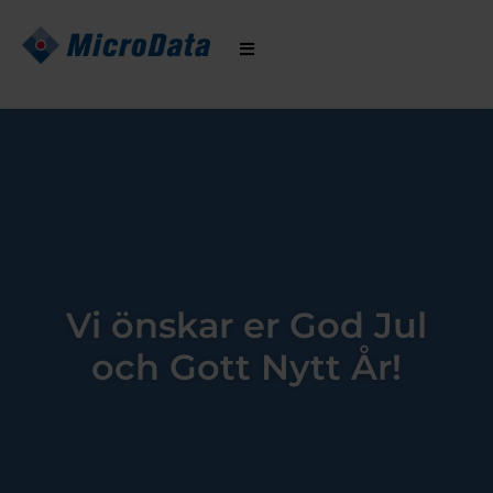
Hoppa
till
innehåll
Vi önskar er God Jul
och Gott Nytt År!