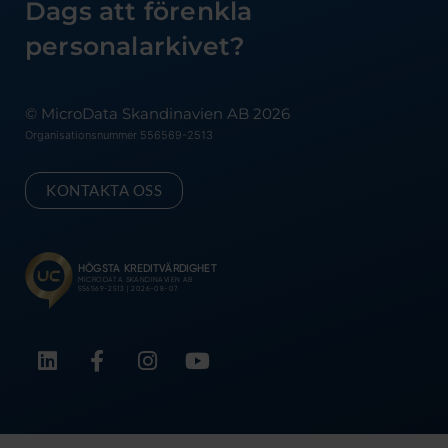
Dags att förenkla
personalarkivet?
© MicroData Skandinavien AB 2026
Organisationsnummer 556569-2513
KONTAKTA OSS
L
F
I
Y
i
a
n
o
n
c
s
u
k
e
t
t
e
b
a
u