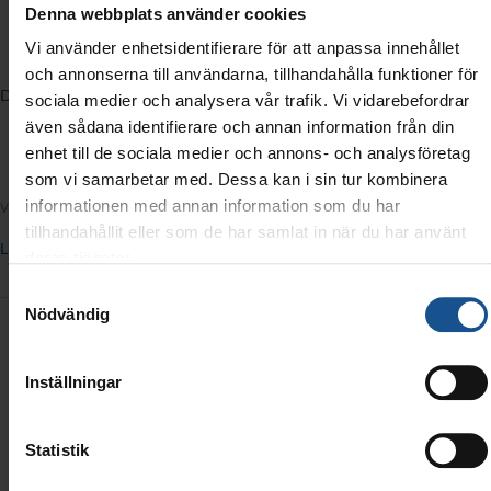
Denna webbplats använder cookies
Vi använder enhetsidentifierare för att anpassa innehållet
och annonserna till användarna, tillhandahålla funktioner för
Därför ska ni förnya era samtycken innan 25:e maj!
sociala medier och analysera vår trafik. Vi vidarebefordrar
även sådana identifierare och annan information från din
enhet till de sociala medier och annons- och analysföretag
Nyheter
Okategoriserade
,
som vi samarbetar med. Dessa kan i sin tur kombinera
informationen med annan information som du har
Vi ligger steget före och har utvecklat samtyckeshantering!
tillhandahållit eller som de har samlat in när du har använt
Läs mer »
deras tjänster.
Samtyckesval
Autentisering
Nödvändig
med
BankID
Inställningar
Statistik