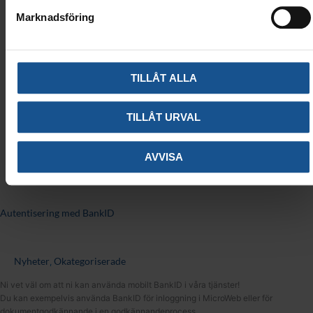
Marknadsföring
TILLÅT ALLA
TILLÅT URVAL
AVVISA
Autentisering med BankID
Nyheter
Okategoriserade
,
Ni vet väl om att ni kan använda mobilt BankID i våra tjänster!
Du kan exempelvis använda BankID för inloggning i MicroWeb eller för
dokumentgodkännande i en godkännandeprocess.