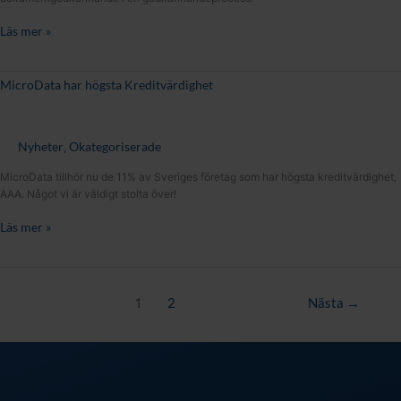
Läs mer »
MicroData
MicroData har högsta Kreditvärdighet
har
högsta
Kreditvärdighet
Nyheter
Okategoriserade
,
MicroData tillhör nu de 11% av Sveriges företag som har högsta kreditvärdighet,
AAA. Något vi är väldigt stolta över!
Läs mer »
1
2
Nästa
→