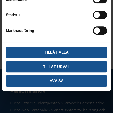
Läs mer om Ambea på deras hemsida
Statistik
Marknadsföring
TILLÅT ALLA
Foto: Adobe Stock Photo
TILLÅT URVAL
AVVISA
MicroData – leverantör av MicroWeb
Personalarkiv
MicroData erbjuder tjänsten MicroWeb Personalarkiv.
MicroWeb Personalarkiv är ett system för bevaring och