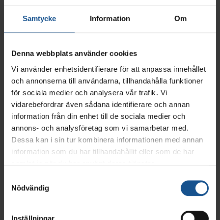
Digitalt Personalarkiv för bevarande och hantering av
personaldokumentation
Samtycke
Information
Om
Process för digitalt anställningsavtal
Digital signering av anställningsavtal
Koppling och synkronisering mot personalregister för
Denna webbplats använder cookies
att effektivt registrera berörd information
Mina sidor som självservicegränssnitt och ett
Vi använder enhetsidentifierare för att anpassa innehållet
gränssnitt för chefer att ta del av information om sina
och annonserna till användarna, tillhandahålla funktioner
medarbetare samt för att starta och hantera processer
för sociala medier och analysera vår trafik. Vi
Sömlös koppling mot dokumenthanteringsplan för att
vidarebefordrar även sådana identifierare och annan
säkerställa gallring enligt GDPR
information från din enhet till de sociala medier och
annons- och analysföretag som vi samarbetar med.
Dessa kan i sin tur kombinera informationen med annan
Inom sin företagsgrupp erbjuder även Ambea boende, stöd,
information som du har tillhandahållit eller som de har
utbildning och bemanning inom vård och omsorg. De
samlat in när du har använt deras tjänster.
värderingar som genomsyrar all Ambeas verksamhet kan
beskrivas i fyra nyckelord. Dessa är respekt, enkelhet, ansvar
Samtyckesval
och kunskap.
Nödvändig
Vi är tacksamma för förtroendet och är glada att välkomna
Ambea som våra kunder!
Inställningar