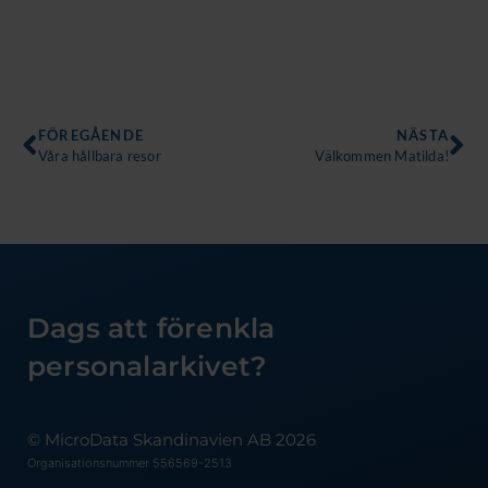
Föregående
Nä
FÖREGÅENDE
NÄSTA
Våra hållbara resor
Välkommen Matilda!
Dags att förenkla
personalarkivet?
© MicroData Skandinavien AB 2026
Organisationsnummer 556569-2513