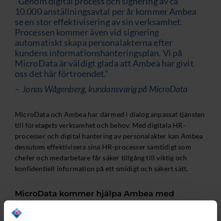
”Genom digital process och signering av ca
10.000 anställningsavtal per år kommer Ambea
se en stor effektivisering av sin verksamhet.
Processen kommer även vid signering
automatiskt skapa personalakterna efter
kundens informationshanteringsplan. Vi på
MicroData är väldigt glada att Ambea har givit
oss det här förtroendet.”
– Jonas Wågenberg, kundansvarig på MicroData
MicroData och Ambea har därmed i dialog anpassat tjänsten
till företagets verksamhet och behov. Med digitala HR-
processer och digital hantering av personalakter kan Ambea
dessutom effektivisera sina HR-processer samtidigt som
chefer och medarbetare får säker tillgång till viktig och
konfidentiell information på ett smidigt och säkert sätt.
MicroData kommer hjälpa Ambea med
följande: