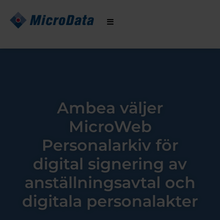
Hoppa
till
innehåll
Ambea väljer
MicroWeb
Personalarkiv för
digital signering av
anställningsavtal och
digitala personalakter