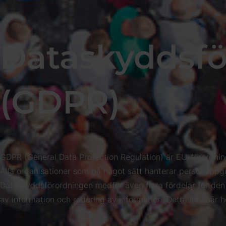
Dataskyddsf
(GDPR)​​
GDPR (General Data Protection Regulation) är EU-förordnin
Alla organisationer som på något sätt hanterar personuppgif
Dataskyddsförordningen medför även flera fördelar för den en
av information och radering av information. Detta innebär 