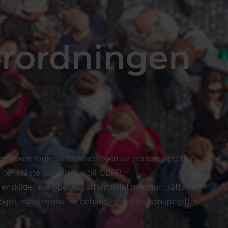
örordningen
gen som reglerar behandlingen av personuppgifter.
ter måste förhålla sig till GDPR.
skilde, exempelvis rätten till information, rättelse
högre transparens för behandling av personuppgifter.