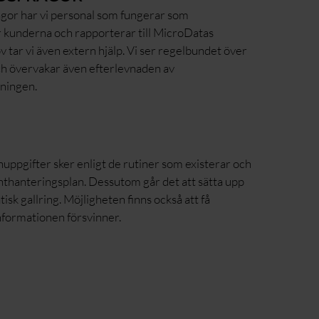
ågor har vi personal som fungerar som
 kunderna och rapporterar till MicroDatas
v tar vi även extern hjälp. Vi ser regelbundet över
ch övervakar även efterlevnaden av
ningen.
nuppgifter sker enligt de rutiner som existerar och
thanteringsplan. Dessutom går det att sätta upp
isk gallring. Möjligheten finns också att få
nformationen försvinner.