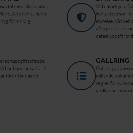
savtal med alla kunder.
Vid dataskyddsfr
 MicroData och kunden.
kontaktperson för
ktyg för smidig
styrelse. Vid beho
våra processer o
dataskyddsförord
GALLRING
personuppgiftsbiträde
i har hand om all drift
Gallring av perso
erantörer för någon
gällande dokumen
regler för automat
godkänna innan i