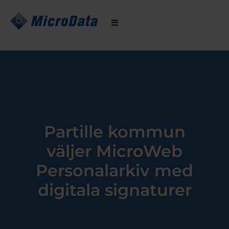
Hoppa
till
innehåll
Partille kommun
väljer MicroWeb
Personalarkiv med
digitala signaturer