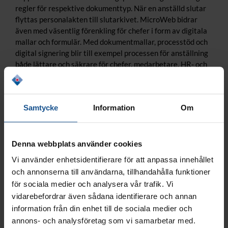
regler för respektive dokumenttyp. När en anställd slutar
flyttas personalakten till slutarkivet. MicroWeb bidrar
även med väsentlig förenkling för chefer i form av digitala
mallar och formulär. Med dokumentmallar, processtöd och
digital signering blir till exempel processen för anställning
både lättare och säkrare för chefer, medarbetare, HR- och
löneavdelningen.
Samtycke
Information
Om
Denna webbplats använder cookies
Vi använder enhetsidentifierare för att anpassa innehållet
och annonserna till användarna, tillhandahålla funktioner
för sociala medier och analysera vår trafik. Vi
vidarebefordrar även sådana identifierare och annan
information från din enhet till de sociala medier och
annons- och analysföretag som vi samarbetar med.