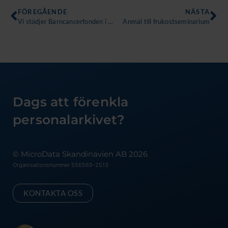
Föregående
Nä
FÖREGÅENDE
NÄSTA
Vi stödjer Barncancerfonden i jul
Anmäl till frukostseminarium
Dags att förenkla
personalarkivet?
© MicroData Skandinavien AB 2026
Organisationsnummer 556569-2513
KONTAKTA OSS