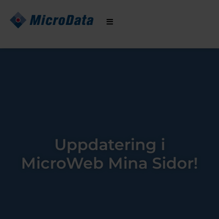
Hoppa
till
innehåll
Uppdatering i
MicroWeb Mina Sidor!