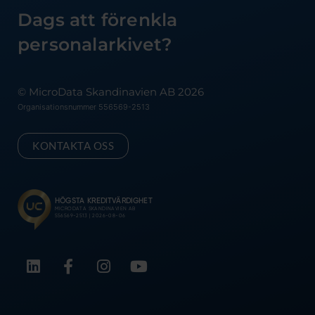
Dags att förenkla
personalarkivet?
© MicroData Skandinavien AB 2026
Organisationsnummer 556569-2513
KONTAKTA OSS
L
F
I
Y
i
a
n
o
n
c
s
u
k
e
t
t