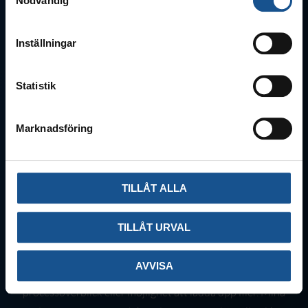
Nödvändig
LÄS MER OM MICROWEB MINA SIDOR
Inställningar
Statistik
Marknadsföring
MicroData – Mina Sidor
I Mina Sidor samlas all information på en plats. Användare
TILLÅT ALLA
får en tydlig upplevelse eftersom endast nödvändig
information finns tillgänglig. Gränssnittet skapar en
TILLÅT URVAL
lättarbetad miljö och är speciellt utformad för
sällananvändare, såsom chefer och medarbetare. Det som
AVVISA
visas kan till exempel vara delar av ett arkiv, ett formulär,
processöverblick eller möjlighet att ladda upp filer. Mina