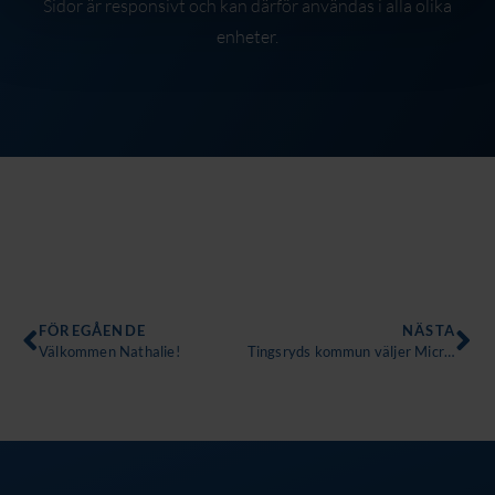
Sidor är responsivt och kan därför användas i alla olika
enheter.
Föregående
Nä
FÖREGÅENDE
NÄSTA
Välkommen Nathalie!
Tingsryds kommun väljer MicroWeb Personalarkiv