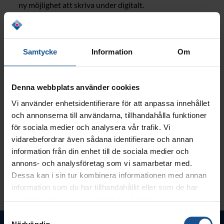
ny möjlighet att skriva under digitalt.
Vi hoppas att ni uppskattar vår uppdatering i Mina
Sidor!
Samtycke
Information
Om
Denna webbplats använder cookies
Vi använder enhetsidentifierare för att anpassa innehållet
och annonserna till användarna, tillhandahålla funktioner
för sociala medier och analysera vår trafik. Vi
vidarebefordrar även sådana identifierare och annan
information från din enhet till de sociala medier och
annons- och analysföretag som vi samarbetar med.
Dessa kan i sin tur kombinera informationen med annan
Bild: Stock Photo
information som du har tillhandahållit eller som de har
samlat in när du har använt deras tjänster.
Samtyckesval