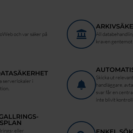
ARKIVSÄKE
roWeb och var säker på
All databehandling
kraven gentemot
AUTOMATI
 DATASÄKERHET
Skicka ut relevant
da serverlokaler i
handläggare, avta
tion.
svar får en centra
inte blivit kontrol
GALLRINGS-
SPLAN
rings- eller
ENKEL SÖ