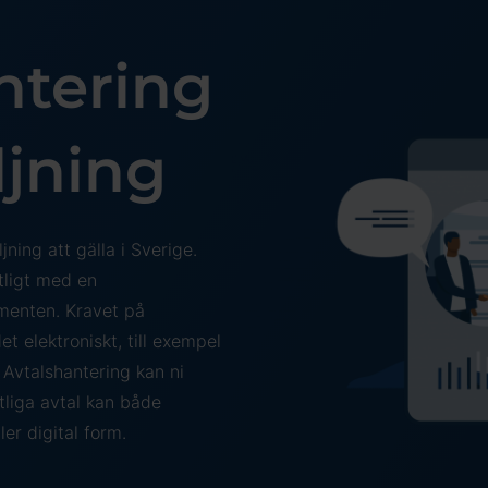
ntering
ljning
ning att gälla i Sverige.
ntligt med en
umenten. Kravet på
t elektroniskt, till exempel
Avtalshantering kan ni
tliga avtal kan både
ler digital form.