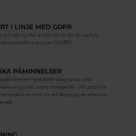
RT I LINJE MED GDPR
 och lagring sker enligt rutiner för att uppfylla
 dataskyddsförordningen (GDPR).
SKA PÅMINNELSER
a påminnelser i god tid till obegränsat antal
lsansvariga eller andra intressenter. Vid uteblivna
l användare en notis, för att fånga upp de avtal som
lerade.
KNING