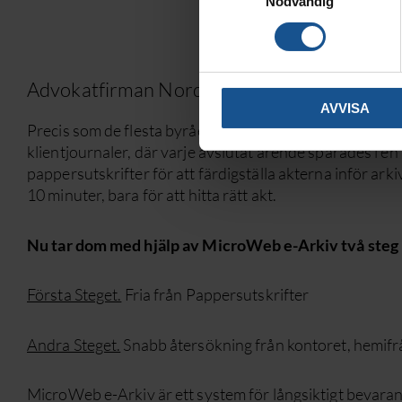
Nödvändig
Advokatfirman Nordkvist tar två steg in i fr
AVVISA
Precis som de flesta byråer hade Advokat Nordkvist ett
klientjournaler, där varje avslutat ärende sparades i e
pappersutskrifter för att färdigställa akterna inför ar
10 minuter, bara för att hitta rätt akt.
Nu tar dom med hjälp av MicroWeb e-Arkiv två steg i
Första Steget.
Fria från Pappersutskrifter
Andra Steget.
Snabb återsökning från kontoret, hemifrå
MicroWeb e-Arkiv är ett system för långsiktigt bevarand