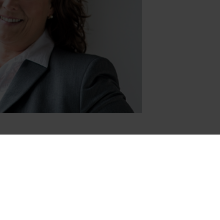
Täby Kommun väljer MicroWeb som digitalt 