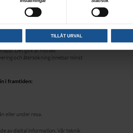
Inställningar
Statistik
amtiden!
TILLÅT URVAL
 fysiskt pappersarkiv för sina
n mapp. Det gick åt mycket
kivering och återsökning innebar minst
n i framtiden:
n eller under resa.
e av digital information. Vår teknik