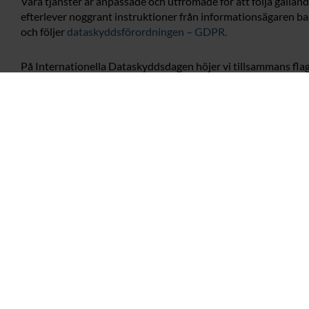
Våra tjänster är anpassade och utfromade för att följa gällan
efterlever noggrant instruktioner från informationsägaren b
och följer
dataskyddsförordningen – GDPR.
På Internationella Dataskyddsdagen höjer vi tillsammans flagga
Kontakta oss
Har du några frågor kring blogginlägget?
Kontakta Karolina!