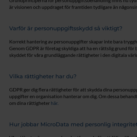
Grundprinciperna för personuppgiftsbehandling finns nu tydl
är visionen och uppdraget för framtiden tydligare än någonsi
Varför är personuppgiftsskydd så viktigt?
Korrekt hantering av personuppgifter skapar inte bara trygghe
Genom GDPR är företag skyldiga att ha en rättslig grund för 
skyddet för våra grundläggande rättigheter i den digitala värl
Vilka rättigheter har du?
GDPR ger dig flera rättigheter för att skydda dina personuppgif
uppgifter en organisation hanterar om dig. Om dessa behandlas 
om dina rättigheter
här.
Hur jobbar MicroData med personlig integrite