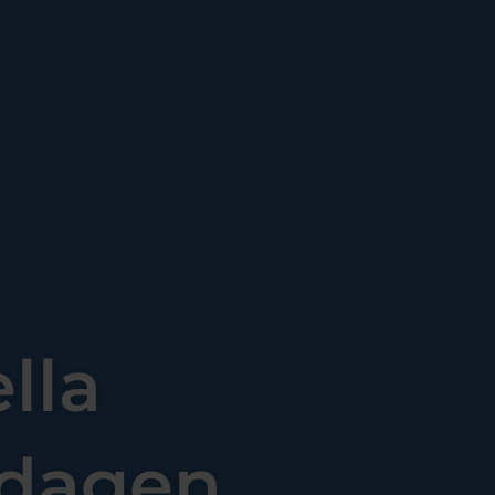
lla
sdagen