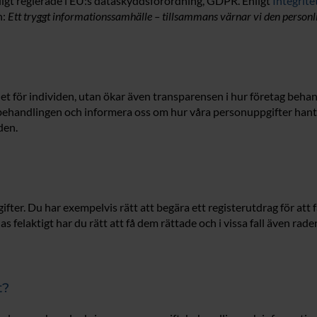
igt reglerade i EU:s dataskyddsförordning, GDPR. Enligt
Integrit
n:
Ett tryggt informationssamhälle – tillsammans värnar vi den personli
t för individen, utan ökar även transparensen i hur företag behan
behandlingen och informera oss om hur våra personuppgifter hante
den.
ter. Du har exempelvis rätt att begära ett registerutdrag för att f
felaktigt har du rätt att få dem rättade och i vissa fall även rad
t?