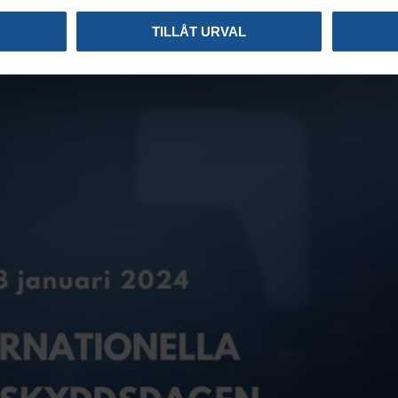
TILLÅT URVAL