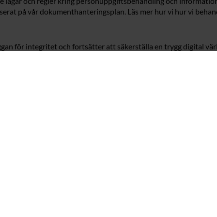
de lagar och regler kring personuppgiftsbehandling och informatio
aserat på vår dokumenthanteringsplan. Läs mer hur vi hur vi beha
n för integritet och fortsätter att säkerställa en trygg digital vär