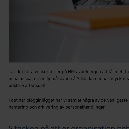
Tar det flera veckor för er på HR-avdelningen att få in ett f
ni ha missat era miljömål även i år? Det kan finnas mycket 
enklare arbetssätt.
I det här blogginlägget har vi samlat några av de vanligaste
hantering och arkivering av personalhandlingar.
5 tecken på att er organisation beh