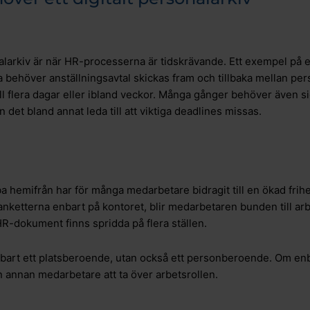
onalarkiv är när HR-processerna är tidskrävande. Ett exempel på 
ta behöver anställningsavtal skickas fram och tillbaka mellan p
ll flera dagar eller ibland veckor. Många gånger behöver även s
n det bland annat leda till att viktiga deadlines missas.
ba hemifrån har för många medarbetare bidragit till en ökad frihet 
blanketterna enbart på kontoret, blir medarbetaren bunden till arb
 HR-dokument finns spridda på flera ställen.
art ett platsberoende, utan också ett personberoende. Om enba
 annan medarbetare att ta över arbetsrollen.