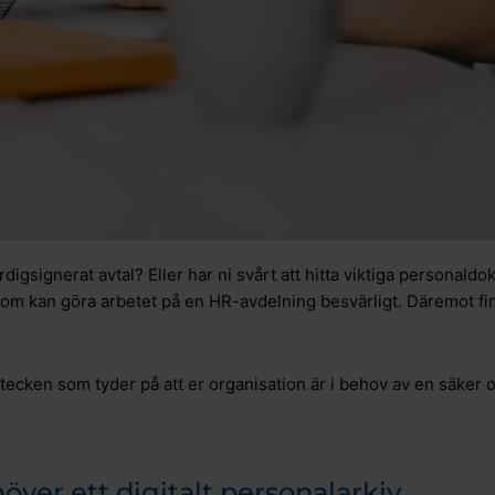
ärdigsignerat avtal? Eller har ni svårt att hitta viktiga personal
som kan göra arbetet på en HR-avdelning besvärligt. Däremot finn
 tecken som tyder på att er organisation är i behov av en säker 
över ett digitalt personalarkiv