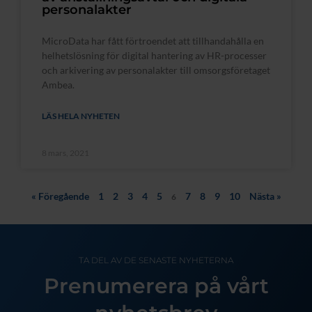
personalakter
MicroData har fått förtroendet att tillhandahålla en
helhetslösning för digital hantering av HR-processer
och arkivering av personalakter till omsorgsföretaget
Ambea.
LÄS HELA NYHETEN
8 mars, 2021
« Föregående
1
2
3
4
5
7
8
9
10
Nästa »
6
TA DEL AV DE SENASTE NYHETERNA
Prenumerera på vårt