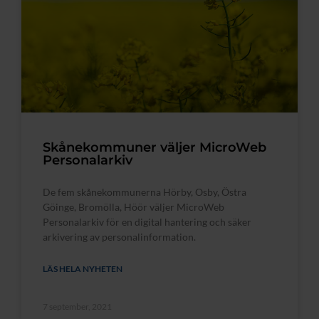
Skånekommuner väljer MicroWeb
Personalarkiv
De fem skånekommunerna Hörby, Osby, Östra
Göinge, Bromölla, Höör väljer MicroWeb
Personalarkiv för en digital hantering och säker
arkivering av personalinformation.
LÄS HELA NYHETEN
7 september, 2021