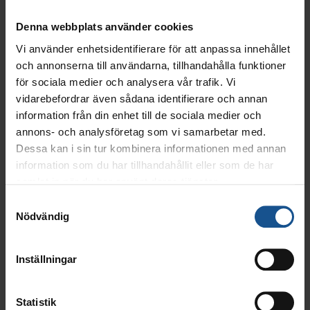
Statligt företag väljer MicroWeb
Personalarkiv
Denna webbplats använder cookies
Vi använder enhetsidentifierare för att anpassa innehållet
Genom att införa ett digitalt personalarkiv för
och annonserna till användarna, tillhandahålla funktioner
digitalisering av personalakter vill företaget skapa
hållbarhet i sin organisation och underlätta sin
för sociala medier och analysera vår trafik. Vi
administration.
vidarebefordrar även sådana identifierare och annan
information från din enhet till de sociala medier och
LÄS HELA NYHETEN
annons- och analysföretag som vi samarbetar med.
Dessa kan i sin tur kombinera informationen med annan
1 juni, 2021
information som du har tillhandahållit eller som de har
samlat in när du har använt deras tjänster.
Samtyckesval
Nödvändig
Inställningar
Statistik